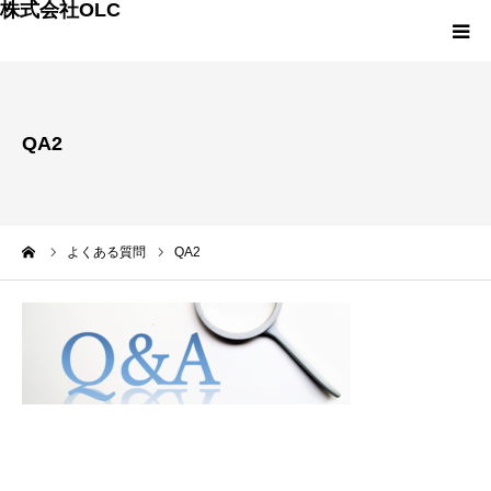
株式会社OLC
HOME
QA2
会社案内
事業内容
ーム
よくある質問
QA2
スモールM&Aの詳細
OLCの次世代プロジェクト
OLCのプランと料金