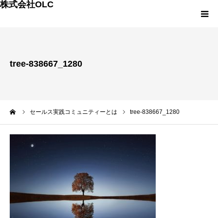
株式会社OLC
HOME
tree-838667_1280
会社案内
事業内容
ーム
セールス実践コミュニティーとは
tree-838667_1280
スモールM&Aの詳細
OLCの次世代プロジェクト
OLCのプランと料金