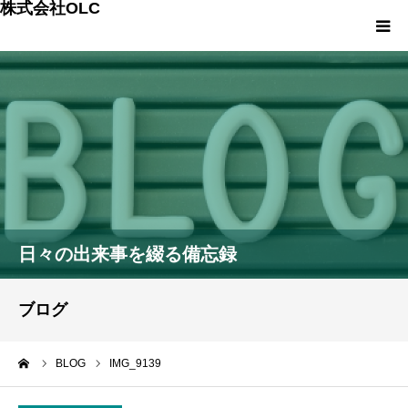
株式会社OLC
HOME
会社案内
事業内容
スモールM&Aの詳細
日々の出来事を綴る備忘録
OLCの次世代プロジェクト
ブログ
OLCのプランと料金
ーム
BLOG
IMG_9139