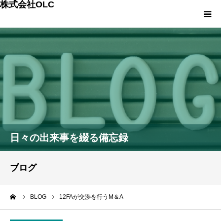
株式会社OLC
HOME
会社案内
事業内容
スモールM&Aの詳細
日々の出来事を綴る備忘録
OLCの次世代プロジェクト
ブログ
OLCのプランと料金
ーム
BLOG
12FAが交渉を行うM＆A