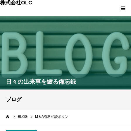
株式会社OLC
HOME
会社案内
事業内容
スモールM&Aの詳細
日々の出来事を綴る備忘録
OLCの次世代プロジェクト
ブログ
OLCのプランと料金
ーム
BLOG
M＆A有料相談ボタン